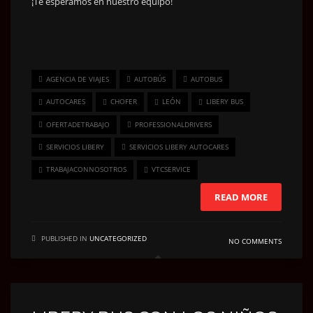
¡Te esperamos en nuestro equipo!
AGENCIA DE VIAJES
AUTOBÚS
AUTOBUS
AUTOCARES
CHOFER
LEÓN
LIBERY BUS
OFERTADETRABAJO
PROFESSIONALDRIVERS
SERVICIOS LIBERY
SERVICIOS LIBERY AUTOCARES
TRABAJACONNOSOTROS
VTCSERVICE
READ MORE
PUBLISHED IN
UNCATEGORIZED
NO COMMENTS