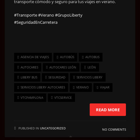
transporte cómodo y seguro para tus viajes en verano.
#Transporte
#Verano
#GrupoLiberty
#SeguridadEnCarretera
AGENCIA DE VIAJES
AUTOBÚS
AUTOBUS
AUTOCARES
AUTOCARES LEÓN
LEÓN
LIBERY BUS
SEGURIDAD
SERVICIOS LIBERY
SERVICIOS LIBERY AUTOCARES
VERANO
VIAJAR
VTCPAMPLONA
VTCSERVICE
READ MORE
PUBLISHED IN
UNCATEGORIZED
NO COMMENTS