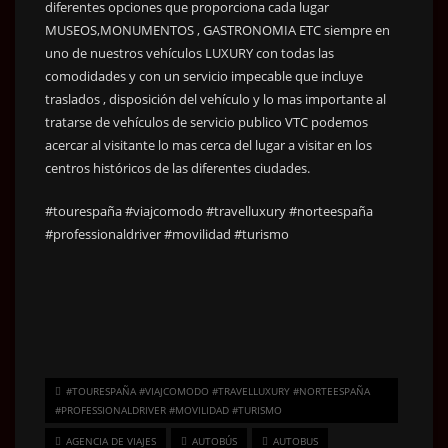
diferentes opciones que proporciona cada lugar
MUSEOS,MONUMENTOS , GASTRONOMIA ETC siempre en
uno de nuestros vehículos LUXURY con todas las
comodidades y con un servicio impecable que incluye
traslados , disposición del vehículo y lo mas importante al
tratarse de vehículos de servicio publico VTC podemos
acercar al visitante lo mas cerca del lugar a visitar en los
centros históricos de las diferentes ciudades.
#tourespaña #viajcomodo #travelluxury #norteespaña
#professionaldriver #movilidad #turismo
#TOURESPAÑA #VIAJCOMODO #TRAVELLUXURY #NORTEESPAÑA
#PROFESSIONALDRIVER #MOVILIDAD #TURISMO
AGENCIA DE VIAJES
AUTOBÚS
AUTOBUS