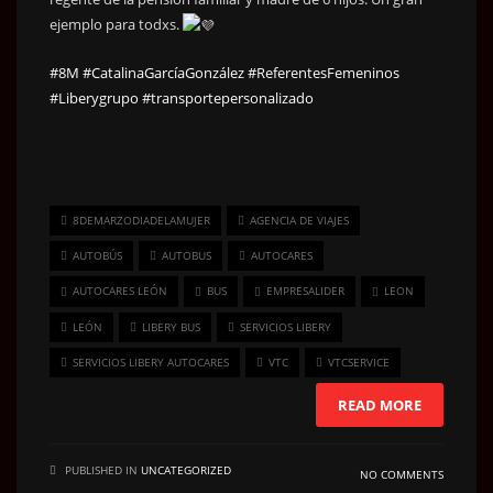
ejemplo para todxs.
#8M
#CatalinaGarcíaGonzález
#ReferentesFemeninos
#Liberygrupo
#transportepersonalizado
8DEMARZODIADELAMUJER
AGENCIA DE VIAJES
AUTOBÚS
AUTOBUS
AUTOCARES
AUTOCARES LEÓN
BUS
EMPRESALIDER
LEON
LEÓN
LIBERY BUS
SERVICIOS LIBERY
SERVICIOS LIBERY AUTOCARES
VTC
VTCSERVICE
READ MORE
PUBLISHED IN
UNCATEGORIZED
NO COMMENTS