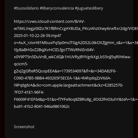
#bussolidario #liberyconvalencia #jugueteslibery
https://cvws.icloud-content.com/B/AV-
wTiMLVegjz0ilZo7K1fBfmCcgAY8UDa_PKczAhztXwy6nxftxr2dg/VIDE
2025-01-10-22-26-59.mp4?
o=AuX_rzixH81MbuxPq5p0mclTGgA2DS2L0ikOXZJgHm_s&v=1&x=3&a
YJyBaBHGvZ2BqJXvHClZLfgoTTWzRNIEn04V-
x0Y9PT5n5DuVnB_wkCdGJk1HUVRyJRYVgrkXgLbS5nJJ5qRIhKwa-
qcicm5-
gZxJ2gGfteR5QuspEEA&e=1739534097&fl=&r=34DA82F6-
C09D-47B5-9BB4-493265F5ECEA-1&k=R4hp6qZzV6dA-
I9Pq6g6rA&ckc=com.apple.largeattachment&ckz=E2852570-
7FD7-41E1-96F4-
F6609F41EF64&p=51&s=f7YFe9oq8ZBRo8g_dOd2fH03uhY&teh=1&+
ba91-41b2-8041-946a9861062c
Screenshot