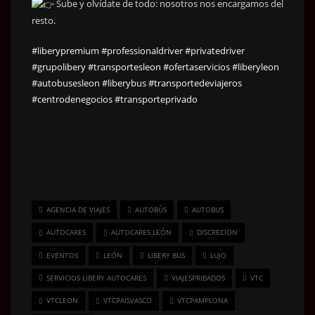
Sube y olvídate de todo: nosotros nos encargamos del
resto.
#liberypremium
#professionaldriver
#privatedriver
#grupolibery
#transportesleon
#ofertaservicios
#liberyleon
#autobusesleon
#liberybus
#transportedeviajeros
#centrodenegocios
#transporteprivado
AGENCIA DE VIAJES
AUTOBÚS
AUTOBUS
AUTOCARES
AUTOCARES LEÓN
DISCRECION
EVENTOS
LEÓN
LIBERY BUS
LUJO
SERVICIOS LIBERY AUTOCARES
VIAJESPRIBADOS
VTC
VTCLEON
VTCPAISVASCO
VTCPAMPLONA