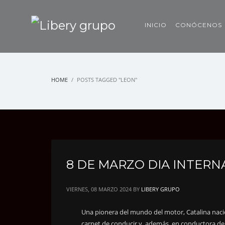
INICIO
CONÓCENOS
HOME
POSTS TAGGED "LEON"
8 DE MARZO DIA INTERN
VIERNES, 08 MARZO 2024
BY
LIBERY GRUPO
Una pionera del mundo del motor, Catalina nació 
carnet de conducir y, además, en conductora d