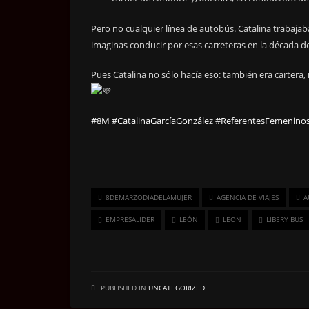
Pero no cualquier línea de autobús. Catalina trabajab
imaginas conducir por esas carreteras en la década de
Pues Catalina no sólo hacía eso: también era cartera,
#8M
#CatalinaGarcíaGonzález
#ReferentesFemenino
8DEMARZODIADELAMUJER
AGENCIA DE VIAJES
A
EMPRESALIDER
LEÓN
LEON
LIBERY BUS
PUBLISHED IN
UNCATEGORIZED