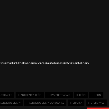
sti
#madrid
#palmademallorca
#autobuses
#vtc
#sientelibery
UTOCARES
AUTOCARES LEÓN
BASESDETRABAJO
LEÓN
LEON
SERVICIOS LIBERY
SERVICIOS LIBERY AUTOCARES
VITORIA
VTCSERVICE