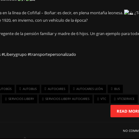
a en la línea de Cofiñal – Boñar: es decir, en plena montaña leonesa.
¿T
 1920, en invierno, con un vehículo de la época?
regente de la pensión familiar y madre de 6 hijos. Un gran ejemplo para todx
s
#Liberygrupo
#transportepersonalizado
UTOBÚS
AUTOBUS
AUTOCARES
AUTOCARES LEÓN
BUS
SERVICIOS LIBERY
SERVICIOS LIBERY AUTOCARES
VTC
VTCSERVICE
READ MOR
NO COMM