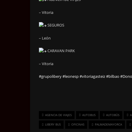
– Vitoria
SEGUROS
– León
CARAVAN PARK
– Vitoria
#grupolibery
#leonesp
#vitoriagasteiz
#bilbao
#Dono
AGENCIA DE VIAJES
AUTOBUS
AUTOBÚS
A
LIBERY BUS
OFICINAS
PALMADEMAYORCA