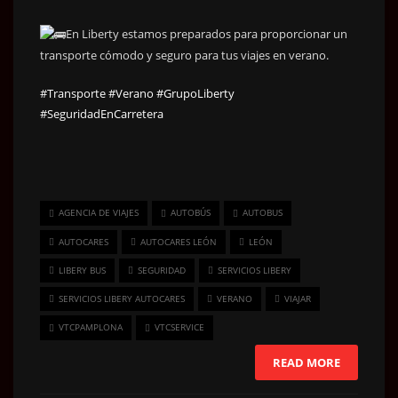
En Liberty estamos preparados para proporcionar un
transporte cómodo y seguro para tus viajes en verano.
#Transporte
#Verano
#GrupoLiberty
#SeguridadEnCarretera
AGENCIA DE VIAJES
AUTOBÚS
AUTOBUS
AUTOCARES
AUTOCARES LEÓN
LEÓN
LIBERY BUS
SEGURIDAD
SERVICIOS LIBERY
SERVICIOS LIBERY AUTOCARES
VERANO
VIAJAR
VTCPAMPLONA
VTCSERVICE
READ MORE