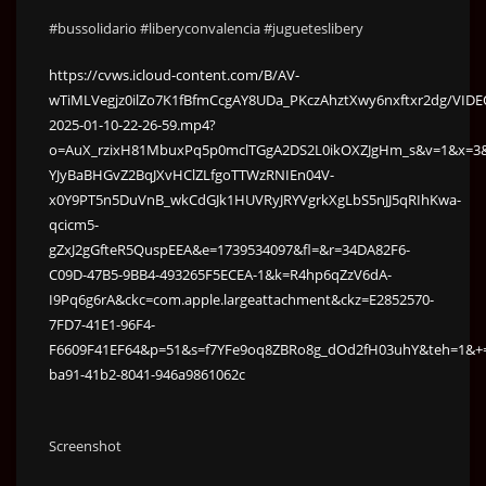
#bussolidario #liberyconvalencia #jugueteslibery
https://cvws.icloud-content.com/B/AV-
wTiMLVegjz0ilZo7K1fBfmCcgAY8UDa_PKczAhztXwy6nxftxr2dg/VIDE
2025-01-10-22-26-59.mp4?
o=AuX_rzixH81MbuxPq5p0mclTGgA2DS2L0ikOXZJgHm_s&v=1&x=3&a
YJyBaBHGvZ2BqJXvHClZLfgoTTWzRNIEn04V-
x0Y9PT5n5DuVnB_wkCdGJk1HUVRyJRYVgrkXgLbS5nJJ5qRIhKwa-
qcicm5-
gZxJ2gGfteR5QuspEEA&e=1739534097&fl=&r=34DA82F6-
C09D-47B5-9BB4-493265F5ECEA-1&k=R4hp6qZzV6dA-
I9Pq6g6rA&ckc=com.apple.largeattachment&ckz=E2852570-
7FD7-41E1-96F4-
F6609F41EF64&p=51&s=f7YFe9oq8ZBRo8g_dOd2fH03uhY&teh=1&+
ba91-41b2-8041-946a9861062c
Screenshot