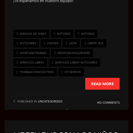
¡Te esperamos en nuestro equipo!
AGENCIA DE VIAJES
AUTOBÚS
AUTOBUS
AUTOCARES
CHOFER
LEÓN
LIBERY BUS
OFERTADETRABAJO
PROFESSIONALDRIVERS
SERVICIOS LIBERY
SERVICIOS LIBERY AUTOCARES
TRABAJACONNOSOTROS
VTCSERVICE
READ MORE
PUBLISHED IN
UNCATEGORIZED
NO COMMENTS