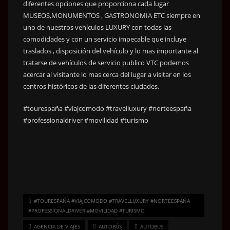
diferentes opciones que proporciona cada lugar
MUSEOS,MONUMENTOS , GASTRONOMIA ETC siempre en
uno de nuestros vehículos LUXURY con todas las
comodidades y con un servicio impecable que incluye
traslados , disposición del vehículo y lo mas importante al
tratarse de vehículos de servicio publico VTC podemos
acercar al visitante lo mas cerca del lugar a visitar en los
centros históricos de las diferentes ciudades.
#tourespaña #viajcomodo #travelluxury #norteespaña
#professionaldriver #movilidad #turismo
#TOURESPAÑA #VIAJCOMODO #TRAVELLUXURY #NORTEESPAÑA
#PROFESSIONALDRIVER #MOVILIDAD #TURISMO
AGENCIA DE VIAJES
AUTOBÚS
AUTOBUS