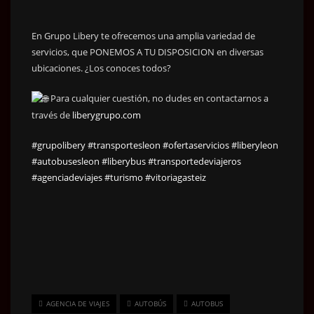
En Grupo Libery te ofrecemos una amplia variedad de
servicios, que PONEMOS A TU DISPOSICION en diversas
ubicaciones. ¿Los conoces todos?
Para cualquier cuestión, no dudes en contactarnos a
través de
liberygrupo.com
#grupolibery
#transportesleon
#ofertaservicios
#liberyleon
#autobusesleon
#liberybus
#transportedeviajeros
#agenciadeviajes
#turismo
#vitoriagasteiz
AGENCIA DE VIAJES
AUTOBÚS
AUTOBUS