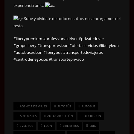
experiencia única
.
Sube y olvídate de todo: nosotros nos encargamos del
resto.
#liberypremium
#professionaldriver
#privatedriver
#grupolibery
#transportesleon
#ofertaservicios
#liberyleon
#autobusesleon
#liberybus
#transportedeviajeros
#centrodenegocios
#transporteprivado
AGENCIA DE VIAJES
AUTOBÚS
AUTOBUS
AUTOCARES
AUTOCARES LEÓN
DISCRECION
EVENTOS
LEÓN
LIBERY BUS
LUJO