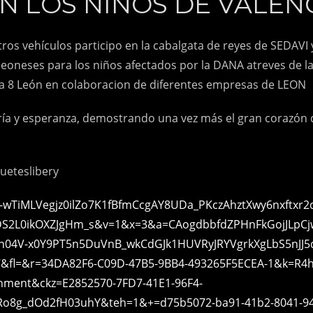
N LOS NIÑOS DE VALEN
tros vehículos participo en la cabalgata de reyes de SEDA
leoneses para los niños afectados por la DANA atreves de 
 la 8 León en colaboracion de diferentes empresas de LEON
gría y esperanza, demostrando una vez más el gran corazón d
ueteslibery
AV-wTiMLVegjz0ilZo7K1fBfmCcgAY8UDa_PKczAhztXwy6nxftxr2
2L0ikOXZJgHm_s&v=1&x=3&a=CAogdbbfdZPHnFkGojJLpCjwIN
n04V-x0Y9PT5n5DuVnB_wkCdGJk1HUVRyJRYVgrkXgLbS5nJJ5
&fl=&r=34DA82F6-C09D-47B5-9BB4-493265F5ECEA-1&k=R4
chment&ckz=E2852570-7FD7-41E1-96F4-
Ro8g_dOd2fH03uhY&teh=1&+=d75b5072-ba91-41b2-8041-9