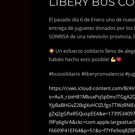
LIBERY BUS CO
El pasado día 6 de Enero uno de nues
entrega de juguetes donados por los 
SONRISA de una televisión provincia,
Un esfuerzo solidario lleno de ale
habéis hecho esto posible!
#bussolidario #liberyconvalencia #jug
https://cvws.icloud-content.com/B/
o=AuX_rzixH81MbuxPq5p0mclTGgA2DS
YJyBaBHGvZ2BqJXvHClZLfgoTTWzRNIE
gZxJ2gGfteR5QuspEEA&e=1739534097
I9Pq6g6rA&ckc=com.apple.largeatta
F6609F41EF64&p=51&s=f7YFe9oq8ZB