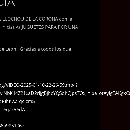
CIA
VI y LLOCNOU DE LA CORONA con la
la iniciativa JUGUETES PARA POR UNA
e León. ¡Gracias a todos los que
dg/VIDEO-2025-01-10-22-26-59.mp4?
bK14Z21xaD2rIjgBjhcYQSdhCJpsTOxjIYiba_otAyIgEAKgkC
qRIhKwa-qcicm5-
hp6qZzV6dA-
46a9861062c