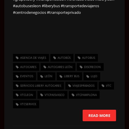
#autobusesleon
#liberybus
#transportedeviajeros
#centrodenegocios
#transporteprivado
AGENCIA DE VIAJES
AUTOBÚS
AUTOBUS
AUTOCARES
AUTOCARES LEÓN
DISCRECION
EVENTOS
LEÓN
LIBERY BUS
LUJO
SERVICIOS LIBERY AUTOCARES
VIAJESPRIBADOS
VTC
VTCLEON
VTCPAISVASCO
VTCPAMPLONA
VTCSERVICE
READ MORE