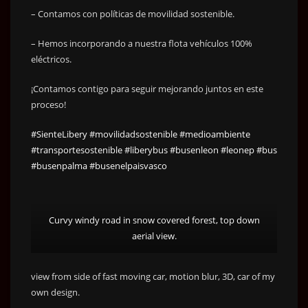
– Contamos con políticas de movilidad sostenible.
– Hemos incorporando a nuestra flota vehículos 100%
eléctricos.
¡Contamos contigo para seguir mejorando juntos en este
proceso!
#SienteLibery
#movilidadsostenible
#medioambiente
#transportesostenible
#liberybus
#busenleon
#leonep
#bus
#busenpalma
#busenelpaisvasco
Curvy windy road in snow covered forest, top down
aerial view.
view from side of fast moving car, motion blur, 3D, car of my
own design.