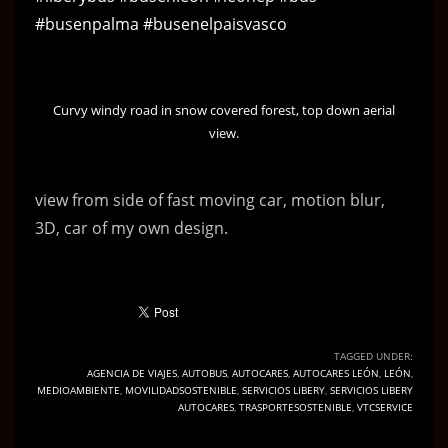
#busenpalma
#busenelpaisvasco
Curvy windy road in snow covered forest, top down aerial
view.
view from side of fast moving car, motion blur,
3D, car of my own design.
TAGGED UNDER:
AGENCIA DE VIAJES
,
AUTOBUS
,
AUTOCARES
,
AUTOCARES LEÓN
,
LEÓN
,
MEDIOAMBIENTE
,
MOVILIDADSOSTENIBLE
,
SERVICIOS LIBERY
,
SERVICIOS LIBERY
AUTOCARES
,
TRASPORTESOSTENIBLE
,
VTCSERVICE