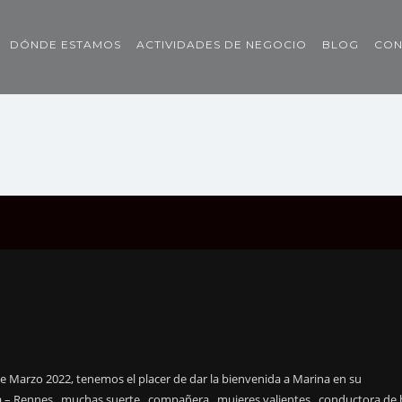
DÓNDE ESTAMOS
ACTIVIDADES DE NEGOCIO
BLOG
CON
e Marzo 2022, tenemos el placer de dar la bienvenida a Marina en su
a – Rennes , muchas suerte , compañera , mujeres valientes , conductora de