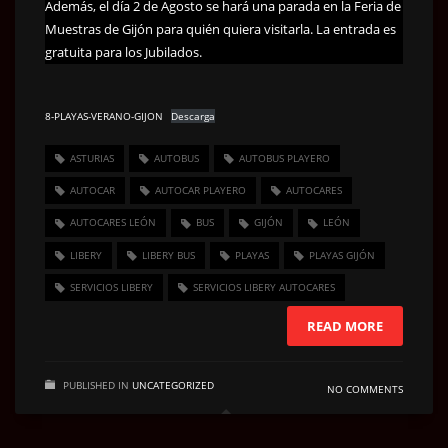
Además, el día 2 de Agosto se hará una parada en la Feria de
Muestras de Gijón para quién quiera visitarla. La entrada es
gratuita para los Jubilados.
8-PLAYAS-VERANO-GIJON
Descarga
ASTURIAS
AUTOBUS
AUTOBUS PLAYERO
AUTOCAR
AUTOCAR PLAYERO
AUTOCARES
AUTOCARES LEÓN
BUS
GIJÓN
LEÓN
LIBERY
LIBERY BUS
PLAYAS
PLAYAS GIJÓN
SERVICIOS LIBERY
SERVICIOS LIBERY AUTOCARES
READ MORE
PUBLISHED IN
UNCATEGORIZED
NO COMMENTS