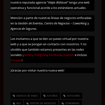
nuestra reputada agencia “
Viajes Bidasoa
” tenga una web
operativa y funcional acorde a los estándares actuales.
Mención a parte de nuestras líneas de negocios enfocadas
en la
Gestión de Eventos
,
Centro de Negocios – Coworking
y
Agencia de Seguros
.
Les invitamos a que se den un paseo virtual por nuestra
web y a que se pongan en contacto con nosotros. Y no
olvidéis que también estamos presentes en las redes
sociales: ¡
Twitter
,
Instagram
,
Facebook
,
LinkedIn
e incluso
Youtube
!
¡Gracias por visitar nuestra nueva web!
AGENCIA DE VIAJES
AUTOBUS
AUTOCARES
BUS
CENTRO DE NEGOCIOS
COWORKING