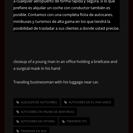
a cualquier aeropuerto de forma rápida y segura, si lo que
prefiere es alquilar un coche con conductor también es
posible. Contamos con una completa flota de autocares,
minibuses y turismos de alta gama en los que tendrá la
posibilidad de trasladar a sus clientes a donde usted precise.
closeup of a young man in an office holding a briefcase and
a surgical mask in his hand
Traveling businessman with his luggage near car.
ALQUILER DE AUTOCARES
AUTOCARES EN EL PAIS VASCO
AUTOCARES EN PALMA DE MAYORCAS
AUTOCARES EN VITORIA
TRANSFER VTC
TRASNFER EN BUS