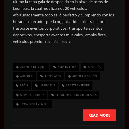
ultimo la cena-gala de despedida en la plaza de toros de
Leon para la cual movilizamos 20 vehículos.
Afortunadamente todo salió perfecto y cumpliendo con los
horarios marcados por la organización. micetransport ,
trasporte eventos corporativos , transporte eventos
deportivos , trasporte eventos musicales , amplia flota ,
vehículos premium , vehículos vtc .
AGENCIA DE VIAJES
AMPLIAFLOTA
AUTOBÚS
AUTOBUS
AUTOCARES
AUTOCARES LEÓN
LEÓN
LIBERY BUS
MICETRANSPORT
SERVICIOS LIBERY
SERVICIOS LIBERY AUTOCARES
TRASPORTEEVENTOS
READ MORE