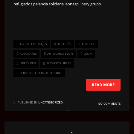
refugiados
palencia solidaria
leonesp
libery grupo
AGENCIA DE VIAJES
AUTOBÚS
AUTOBUS
AUTOCARES
AUTOCARES LEÓN
LEÓN
LIBERY BUS
SERVICIOS LIBERY
SERVICIOS LIBERY AUTOCARES
READ MORE
PUBLISHED IN
UNCATEGORIZED
NO COMMENTS