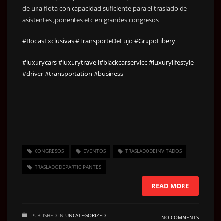
de una flota con capacidad suficiente para el traslado de
asistentes ,ponentes etc en grandes congresos
#BodasExclusivas
#TransporteDeLujo
#GrupoLibery
#luxurycars
#luxurytrave l
#blackcarservice
#luxurylifestyle
#driver
#transportation
#business
CONGRESOS
EVENTOS
TRASLADODEINVITADOS
TRASLADODEPARTICIPANTES
READ MORE
PUBLISHED IN
UNCATEGORIZED
NO COMMENTS