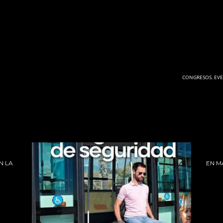
CONGRESOS
,
EV
N LA
EN M