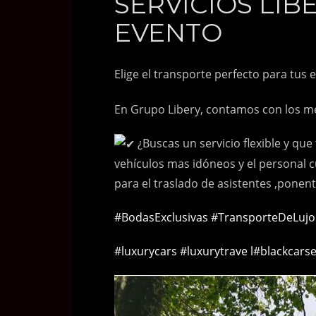
SERVICIOS LIB
EVENTO
Elige el transporte perfecto para tus 
En Grupo Libery, contamos con los me
¿Buscas un servicio flexible y qu
vehículos mas idóneos y el personal c
para el traslado de asistentes ,ponen
#BodasExclusivas
#TransporteDeLujo
#luxurycars
#luxurytrave l
#blackcarse