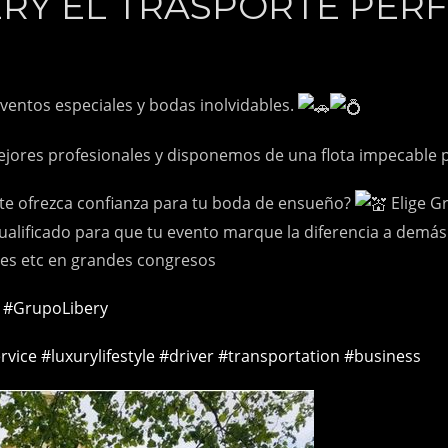
ERY EL TRASPORTE PER
eventos especiales y bodas inolvidables.
jores profesionales y disponemos de una flota impecable pa
e te ofrezca confianza para tu boda de ensueño?
Elige G
ualificado para que tu evento marque la diferencia a demás
tes etc en grandes congresos
#GrupoLibery
rvice
#luxurylifestyle
#driver
#transportation
#business