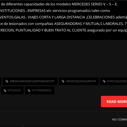
e diferentes capacidades de los modelos MERCEDES SERIES V – S – E.
 INSTITUCIONES , EMPRESAS etc servicios programados tales como
ENTOS,GALAS , VIAJES CORTA Y LARGA DISTANCIA ,CELEBRACIONES adem
porte de lesionados con compañías ASEGURADORAS Y MUTUALS LABORALES. 
ISCRECION, PUNTUALIDAD Y BUEN TRATO AL CLIENTE asegurado por un equi
PREMIUMPASSENGERTRANSPORT
PROFESSIONALDRIVER
PUNTUALIDAD
VTCLEON
VTCPAISVASCO
READ MOR
NO COMM