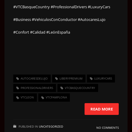
#VTCBasqueCountry
#ProfessionalDrivers
#LuxuryCars
#Business
#VehiculosConConductor
#AutocaresLujo
#Confort
#Calidad
#LeónEspaña
AUTOCARESDELUJO
LIBERYPREMIUM
LUXURYCARS
PROFESSIONALDRIVERS
VTCBASQUECOUNTRY
VTCLEON
VTCPAMPLONA
READ MORE
PUBLISHED IN
UNCATEGORIZED
NO COMMENTS