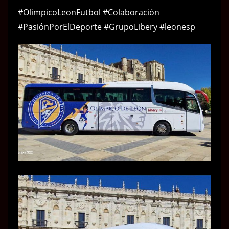
#OlimpicoLeonFutbol
#Colaboración
#PasiónPorElDeporte
#GrupoLibery
#leonesp