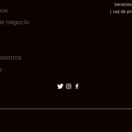
Servicios
mos
| Ley de pr
de negocio
nosotros
s