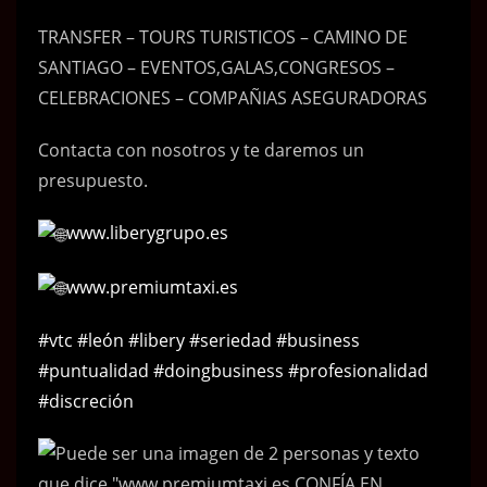
TRANSFER – TOURS TURISTICOS – CAMINO DE
SANTIAGO – EVENTOS,GALAS,CONGRESOS –
CELEBRACIONES – COMPAÑIAS ASEGURADORAS
Contacta con nosotros y te daremos un
presupuesto.
www.liberygrupo.es
www.premiumtaxi.es
#vtc
#león
#libery
#seriedad
#business
#puntualidad
#doingbusiness
#profesionalidad
#discreción