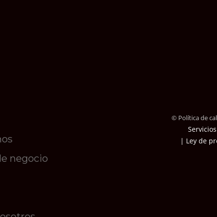
© Política de c
Servicios
mos
| Ley de pr
de negocio
nosotros